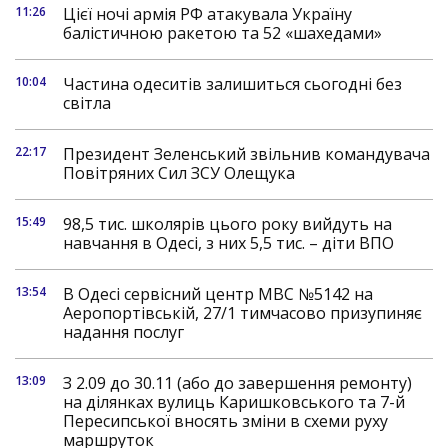
11:26
Цієї ночі армія РФ атакувала Україну
балістичною ракетою та 52 «шахедами»
10:04
Частина одеситів залишиться сьогодні без
світла
22:17
Президент Зеленський звільнив командувача
Повітряних Сил ЗСУ Олещука
15:49
98,5 тис. школярів цього року вийдуть на
навчання в Одесі, з них 5,5 тис. – діти ВПО
13:54
В Одесі сервісний центр МВС №5142 на
Аеропортівській, 27/1 тимчасово призупиняє
надання послуг
13:09
З 2.09 до 30.11 (або до завершення ремонту)
на ділянках вулиць Каришковського та 7-й
Пересипської вносять зміни в схеми руху
маршруток