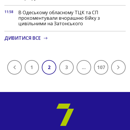
11:58
В Одеському обласному ТЦК та СП
прокоментували вчорашню бійку з
цивільними на Затонського
ДИВИТИСЯ ВСЕ
1
2
3
…
107