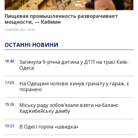
Пищевая промышленность разворачивает
мощности, — Кабмин
2 КВІТНЯ 2022, 10:59
ОСТАННІ НОВИНИ
18:40
Загинула 9-річна дитина у ДТП на трасі Київ-
Одеса
17:05
На Одещині чоловік кинув гранату у гараж, є
поранені
15:26
Міську раду зобов’язали взяти на баланс
Хаджибейську дамбу
13:21
В Одесі горіла «швидка»