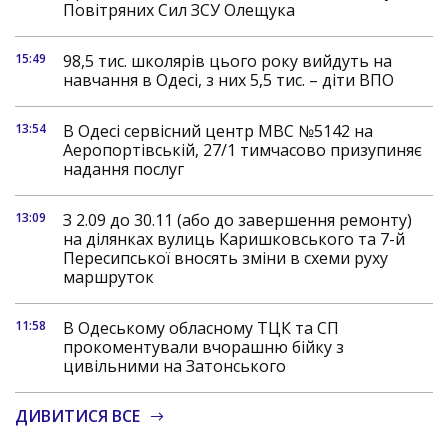
Повітряних Сил ЗСУ Олещука
15:49
98,5 тис. школярів цього року вийдуть на
навчання в Одесі, з них 5,5 тис. – діти ВПО
13:54
В Одесі сервісний центр МВС №5142 на
Аеропортівській, 27/1 тимчасово призупиняє
надання послуг
13:09
З 2.09 до 30.11 (або до завершення ремонту)
на ділянках вулиць Каришковського та 7-й
Пересипської вносять зміни в схеми руху
маршруток
11:58
В Одеському обласному ТЦК та СП
прокоментували вчорашню бійку з
цивільними на Затонського
ДИВИТИСЯ ВСЕ