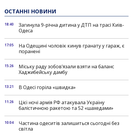
ОСТАННІ НОВИНИ
18:40
Загинула 9-річна дитина у ДТП на трасі Київ-
Одеса
17:05
На Одещині чоловік кинув гранату у гараж, є
поранені
15:26
Міську раду зобов’язали взяти на баланс
Хаджибейську дамбу
13:21
В Одесі горіла «швидка»
11:26
Цієї ночі армія РФ атакувала Україну
балістичною ракетою та 52 «шахедами»
10:04
Частина одеситів залишиться сьогодні без
світла