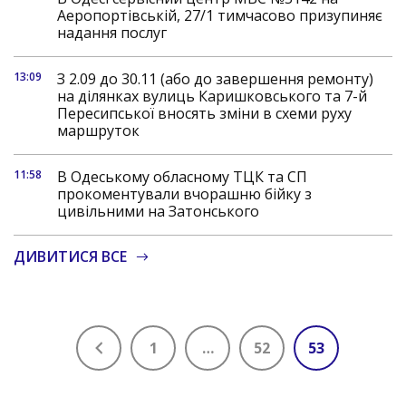
Аеропортівській, 27/1 тимчасово призупиняє
надання послуг
13:09
З 2.09 до 30.11 (або до завершення ремонту)
на ділянках вулиць Каришковського та 7-й
Пересипської вносять зміни в схеми руху
маршруток
11:58
В Одеському обласному ТЦК та СП
прокоментували вчорашню бійку з
цивільними на Затонського
ДИВИТИСЯ ВСЕ
1
…
52
53