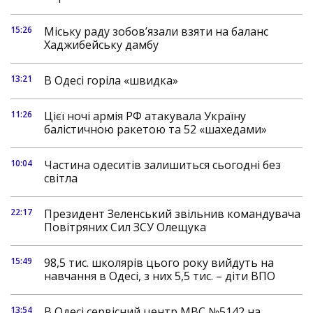
15:26
Міську раду зобов’язали взяти на баланс
Хаджибейську дамбу
13:21
В Одесі горіла «швидка»
11:26
Цієї ночі армія РФ атакувала Україну
балістичною ракетою та 52 «шахедами»
10:04
Частина одеситів залишиться сьогодні без
світла
22:17
Президент Зеленський звільнив командувача
Повітряних Сил ЗСУ Олещука
15:49
98,5 тис. школярів цього року вийдуть на
навчання в Одесі, з них 5,5 тис. – діти ВПО
13:54
В Одесі сервісний центр МВС №5142 на