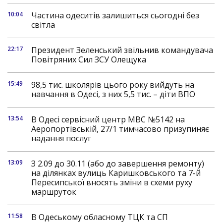
10:04
Частина одеситів залишиться сьогодні без
світла
22:17
Президент Зеленський звільнив командувача
Повітряних Сил ЗСУ Олещука
15:49
98,5 тис. школярів цього року вийдуть на
навчання в Одесі, з них 5,5 тис. – діти ВПО
13:54
В Одесі сервісний центр МВС №5142 на
Аеропортівській, 27/1 тимчасово призупиняє
надання послуг
13:09
З 2.09 до 30.11 (або до завершення ремонту)
на ділянках вулиць Каришковського та 7-й
Пересипської вносять зміни в схеми руху
маршруток
11:58
В Одеському обласному ТЦК та СП