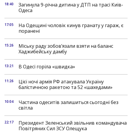
18:40
Загинула 9-річна дитина у ДТП на трасі Київ-
Одеса
17:05
На Одещині чоловік кинув гранату у гараж, є
поранені
15:26
Міську раду зобов’язали взяти на баланс
Хаджибейську дамбу
13:21
В Одесі горіла «швидка»
11:26
Цієї ночі армія РФ атакувала Україну
балістичною ракетою та 52 «шахедами»
10:04
Частина одеситів залишиться сьогодні без
світла
22:17
Президент Зеленський звільнив командувача
Повітряних Сил ЗСУ Олещука