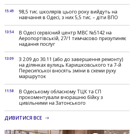
15:49
98,5 тис. школярів цього року вийдуть на
навчання в Одесі, з них 5,5 тис. – діти ВПО
13:54
В Одесі сервісний центр МВС №5142 на
Аеропортівській, 27/1 тимчасово призупиняє
надання послуг
13:09
З 2.09 до 30.11 (або до завершення ремонту)
на ділянках вулиць Каришковського та 7-й
Пересипської вносять зміни в схеми руху
маршруток
11:58
В Одеському обласному ТЦК та СП
прокоментували вчорашню бійку з
цивільними на Затонського
ДИВИТИСЯ ВСЕ