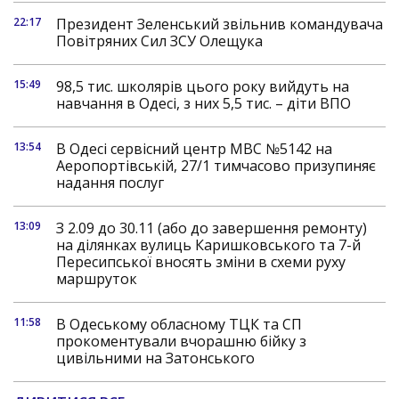
22:17
Президент Зеленський звільнив командувача
Повітряних Сил ЗСУ Олещука
15:49
98,5 тис. школярів цього року вийдуть на
навчання в Одесі, з них 5,5 тис. – діти ВПО
13:54
В Одесі сервісний центр МВС №5142 на
Аеропортівській, 27/1 тимчасово призупиняє
надання послуг
13:09
З 2.09 до 30.11 (або до завершення ремонту)
на ділянках вулиць Каришковського та 7-й
Пересипської вносять зміни в схеми руху
маршруток
11:58
В Одеському обласному ТЦК та СП
прокоментували вчорашню бійку з
цивільними на Затонського