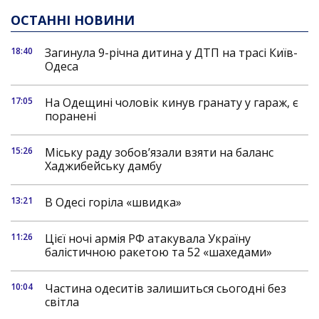
ОСТАННІ НОВИНИ
18:40
Загинула 9-річна дитина у ДТП на трасі Київ-
Одеса
17:05
На Одещині чоловік кинув гранату у гараж, є
поранені
15:26
Міську раду зобов’язали взяти на баланс
Хаджибейську дамбу
13:21
В Одесі горіла «швидка»
11:26
Цієї ночі армія РФ атакувала Україну
балістичною ракетою та 52 «шахедами»
10:04
Частина одеситів залишиться сьогодні без
світла