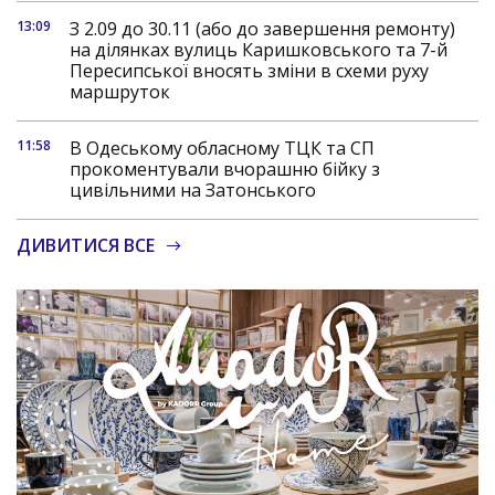
13:09
З 2.09 до 30.11 (або до завершення ремонту)
на ділянках вулиць Каришковського та 7-й
Пересипської вносять зміни в схеми руху
маршруток
11:58
В Одеському обласному ТЦК та СП
прокоментували вчорашню бійку з
цивільними на Затонського
ДИВИТИСЯ ВСЕ