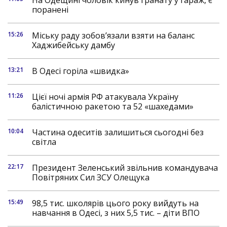
На Одещині чоловік кинув гранату у гараж, є
поранені
15:26
Міську раду зобов’язали взяти на баланс
Хаджибейську дамбу
13:21
В Одесі горіла «швидка»
11:26
Цієї ночі армія РФ атакувала Україну
балістичною ракетою та 52 «шахедами»
10:04
Частина одеситів залишиться сьогодні без
світла
22:17
Президент Зеленський звільнив командувача
Повітряних Сил ЗСУ Олещука
15:49
98,5 тис. школярів цього року вийдуть на
навчання в Одесі, з них 5,5 тис. – діти ВПО