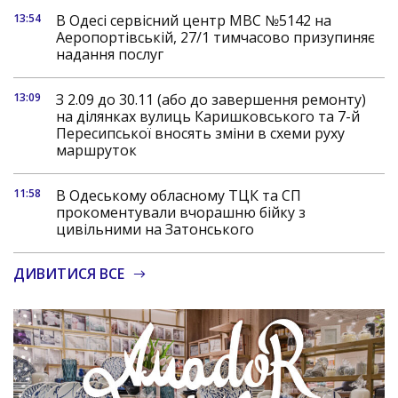
13:54
В Одесі сервісний центр МВС №5142 на
Аеропортівській, 27/1 тимчасово призупиняє
надання послуг
13:09
З 2.09 до 30.11 (або до завершення ремонту)
на ділянках вулиць Каришковського та 7-й
Пересипської вносять зміни в схеми руху
маршруток
11:58
В Одеському обласному ТЦК та СП
прокоментували вчорашню бійку з
цивільними на Затонського
ДИВИТИСЯ ВСЕ