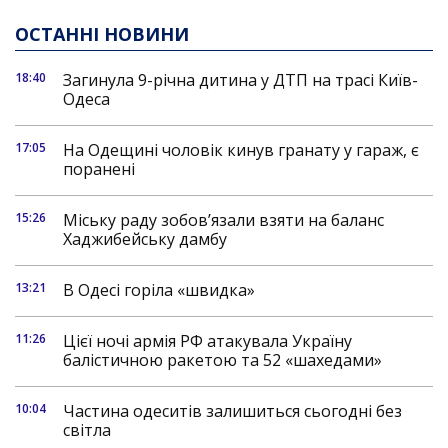
ОСТАННІ НОВИНИ
18:40
Загинула 9-річна дитина у ДТП на трасі Київ-
Одеса
17:05
На Одещині чоловік кинув гранату у гараж, є
поранені
15:26
Міську раду зобов’язали взяти на баланс
Хаджибейську дамбу
13:21
В Одесі горіла «швидка»
11:26
Цієї ночі армія РФ атакувала Україну
балістичною ракетою та 52 «шахедами»
10:04
Частина одеситів залишиться сьогодні без
світла