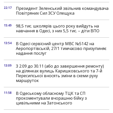
22:17
Президент Зеленський звільнив командувача
Повітряних Сил ЗСУ Олещука
15:49
98,5 тис. школярів цього року вийдуть на
навчання в Одесі, з них 5,5 тис. – діти ВПО
13:54
В Одесі сервісний центр МВС №5142 на
Аеропортівській, 27/1 тимчасово призупиняє
надання послуг
13:09
З 2.09 до 30.11 (або до завершення ремонту)
на ділянках вулиць Каришковського та 7-й
Пересипської вносять зміни в схеми руху
маршруток
11:58
В Одеському обласному ТЦК та СП
прокоментували вчорашню бійку з
цивільними на Затонського