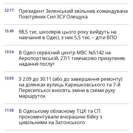
22:17
Президент Зеленський звільнив командувача
Повітряних Сил ЗСУ Олещука
15:49
98,5 тис. школярів цього року вийдуть на
навчання в Одесі, з них 5,5 тис. – діти ВПО
13:54
В Одесі сервісний центр МВС №5142 на
Аеропортівській, 27/1 тимчасово призупиняє
надання послуг
13:09
З 2.09 до 30.11 (або до завершення ремонту)
на ділянках вулиць Каришковського та 7-й
Пересипської вносять зміни в схеми руху
маршруток
11:58
В Одеському обласному ТЦК та СП
прокоментували вчорашню бійку з
цивільними на Затонського