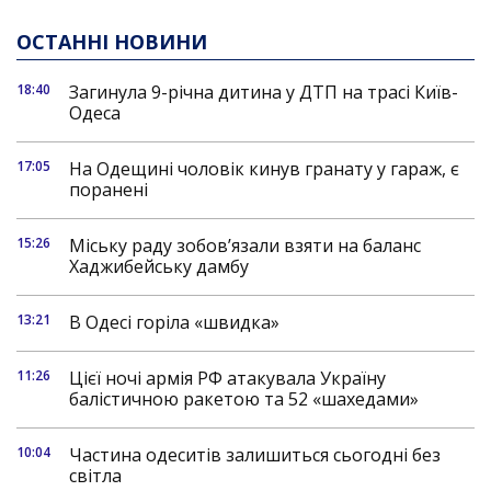
ОСТАННІ НОВИНИ
18:40
Загинула 9-річна дитина у ДТП на трасі Київ-
Одеса
17:05
На Одещині чоловік кинув гранату у гараж, є
поранені
15:26
Міську раду зобов’язали взяти на баланс
Хаджибейську дамбу
13:21
В Одесі горіла «швидка»
11:26
Цієї ночі армія РФ атакувала Україну
балістичною ракетою та 52 «шахедами»
10:04
Частина одеситів залишиться сьогодні без
світла