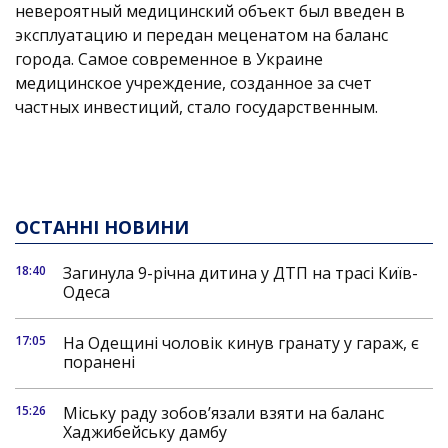
невероятный медицинский объект был введен в
эксплуатацию и передан меценатом на баланс
города. Самое современное в Украине
медицинское учреждение, созданное за счет
частных инвестиций, стало государственным.
ОСТАННІ НОВИНИ
18:40
Загинула 9-річна дитина у ДТП на трасі Київ-
Одеса
17:05
На Одещині чоловік кинув гранату у гараж, є
поранені
15:26
Міську раду зобов’язали взяти на баланс
Хаджибейську дамбу