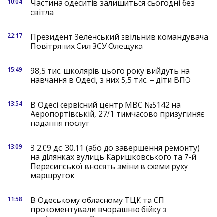
10:04
Частина одеситів залишиться сьогодні без
світла
22:17
Президент Зеленський звільнив командувача
Повітряних Сил ЗСУ Олещука
15:49
98,5 тис. школярів цього року вийдуть на
навчання в Одесі, з них 5,5 тис. – діти ВПО
13:54
В Одесі сервісний центр МВС №5142 на
Аеропортівській, 27/1 тимчасово призупиняє
надання послуг
13:09
З 2.09 до 30.11 (або до завершення ремонту)
на ділянках вулиць Каришковського та 7-й
Пересипської вносять зміни в схеми руху
маршруток
11:58
В Одеському обласному ТЦК та СП
прокоментували вчорашню бійку з