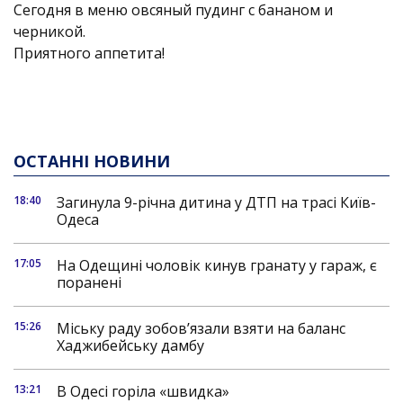
Сегодня в меню овсяный пудинг с бананом и
черникой.
Приятного аппетита!
ОСТАННІ НОВИНИ
18:40
Загинула 9-річна дитина у ДТП на трасі Київ-
Одеса
17:05
На Одещині чоловік кинув гранату у гараж, є
поранені
15:26
Міську раду зобов’язали взяти на баланс
Хаджибейську дамбу
13:21
В Одесі горіла «швидка»