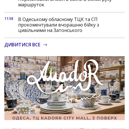
маршруток
11:58
В Одеському обласному ТЦК та СП
прокоментували вчорашню бійку з
цивільними на Затонського
ДИВИТИСЯ ВСЕ