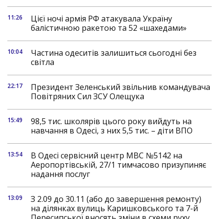
11:26
Цієї ночі армія РФ атакувала Україну
балістичною ракетою та 52 «шахедами»
10:04
Частина одеситів залишиться сьогодні без
світла
22:17
Президент Зеленський звільнив командувача
Повітряних Сил ЗСУ Олещука
15:49
98,5 тис. школярів цього року вийдуть на
навчання в Одесі, з них 5,5 тис. – діти ВПО
13:54
В Одесі сервісний центр МВС №5142 на
Аеропортівській, 27/1 тимчасово призупиняє
надання послуг
13:09
З 2.09 до 30.11 (або до завершення ремонту)
на ділянках вулиць Каришковського та 7-й
Пересипської вносять зміни в схеми руху